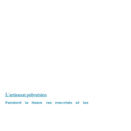
L’artisanat polynésien
Pendant le Heiva, les marchés et les 
expositions mettent à l’honneur l’artisanat 
local, comme les bijoux en nacre, les 
paréos peints à la main et les sculptures 
en bois. C’est une opportunité idéale pour 
rapporter un souvenir authentique de 