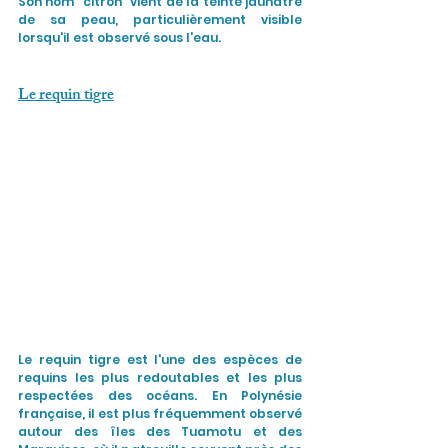
Son nom "citron" vient de la teinte jaunâtre 
de sa peau, particulièrement visible 
lorsqu'il est observé sous l'eau.
Le requin tigre
Le requin tigre est l'une des espèces de 
requins les plus redoutables et les plus 
respectées des océans. En Polynésie 
française, il est plus fréquemment observé 
autour des îles des Tuamotu et des 