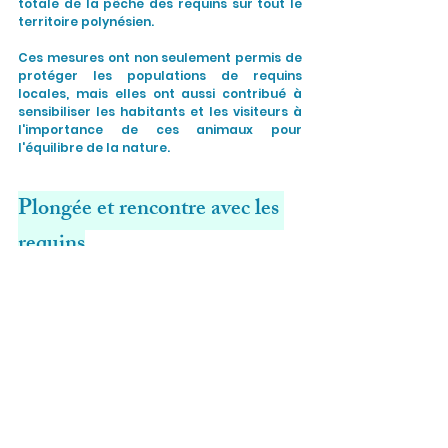
totale de la pêche des requins sur tout le 
territoire polynésien.
Ces mesures ont non seulement permis de 
protéger les populations de requins 
locales, mais elles ont aussi contribué à 
sensibiliser les habitants et les visiteurs à 
l'importance de ces animaux pour 
l'équilibre de la nature.
Plongée et rencontre avec les 
requins
Pour les amateurs de plongée, la Polynésie 
française offre des opportunités 
exceptionnelles pour observer les requins 
dans leur habitat naturel. Les atolls des 
Tuamotu, comme Rangiroa et Fakarava, 
sont particulièrement réputés pour leurs 
plongées avec les requins. À Fakarava, la 
Passe Sud est connue pour ses 
impressionnants bancs de requins gris qui 