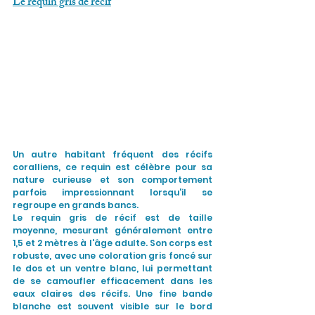
Le requin gris de récif
Un autre habitant fréquent des récifs 
coralliens, ce requin est célèbre pour sa 
nature curieuse et son comportement 
parfois impressionnant lorsqu'il se 
regroupe en grands bancs.
Le requin gris de récif est de taille 
moyenne, mesurant généralement entre 
1,5 et 2 mètres à l'âge adulte. Son corps est 
robuste, avec une coloration gris foncé sur 
le dos et un ventre blanc, lui permettant 
de se camoufler efficacement dans les 
eaux claires des récifs. Une fine bande 
blanche est souvent visible sur le bord 